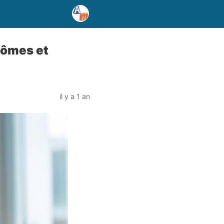
tômes et
il y a 1 an