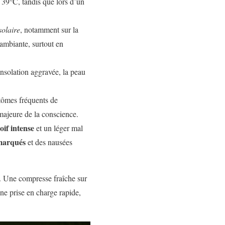
 39°C, tandis que lors d’un
olaire
, notamment sur la
 ambiante, surtout en
nsolation aggravée, la peau
tômes fréquents de
majeure de la conscience.
soif intense
et un léger mal
 marqués
et des nausées
n. Une compresse fraîche sur
une prise en charge rapide,