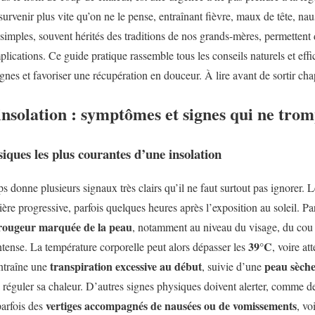
survenir plus vite qu’on ne le pense, entraînant fièvre, maux de tête, nau
mples, souvent hérités des traditions de nos grands-mères, permettent
lications. Ce guide pratique rassemble tous les conseils naturels et eff
ignes et favoriser une récupération en douceur. À lire avant de sortir cha
nsolation : symptômes et signes qui ne tro
iques les plus courantes d’une insolation
ps donne plusieurs signaux très clairs qu’il ne faut surtout pas ignorer
re progressive, parfois quelques heures après l’exposition au soleil. Par
rougeur marquée de la peau
, notamment au niveau du visage, du cou
39°C
ntense. La température corporelle peut alors dépasser les
, voire at
transpiration excessive au début
peau sèche
ntraîne une
, suivie d’une
 à réguler sa chaleur. D’autres signes physiques doivent alerter, comme 
vertiges accompagnés de nausées ou de vomissements
parfois des
, vo