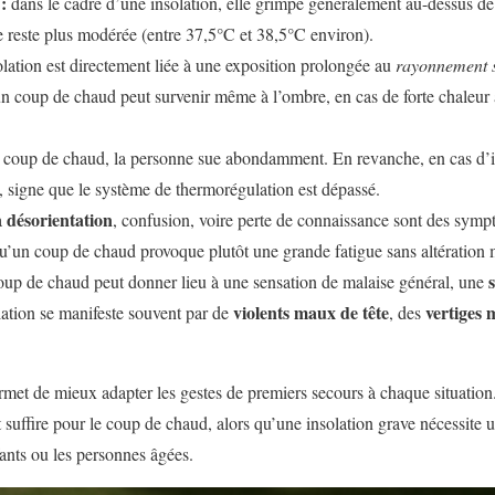
:
dans le cadre d’une insolation, elle grimpe généralement au-dessus de
e reste plus modérée (entre 37,5°C et 38,5°C environ).
olation est directement liée à une exposition prolongée au
rayonnement s
’un coup de chaud peut survenir même à l’ombre, en cas de forte chaleur
 coup de chaud, la personne sue abondamment. En revanche, en cas d’i
, signe que le système de thermorégulation est dépassé.
désorientation
a
, confusion, voire perte de connaissance sont des symp
 qu’un coup de chaud provoque plutôt une grande fatigue sans altération 
oup de chaud peut donner lieu à une sensation de malaise général, une
violents maux de tête
vertiges
olation se manifeste souvent par de
, des
rmet de mieux adapter les gestes de premiers secours à chaque situatio
t suffire pour le coup de chaud, alors qu’une insolation grave nécessite 
fants ou les personnes âgées.