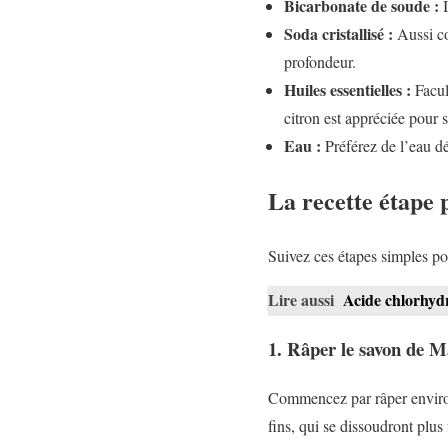
Bicarbonate de soude :
I
Soda cristallisé :
Aussi co
profondeur.
Huiles essentielles :
Facult
citron est appréciée pour 
Eau :
Préférez de l’eau dé
La recette étape 
Suivez ces étapes simples pou
Lire aussi
Acide chlorhydr
1. Râper le savon de Ma
Commencez par râper environ
fins, qui se dissoudront plus