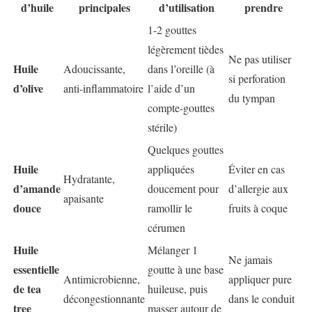
d’huile
principales
d’utilisation
prendre
1-2 gouttes
légèrement tièdes
Ne pas utiliser
Huile
Adoucissante,
dans l’oreille (à
si perforation
d’olive
anti-inflammatoire
l’aide d’un
du tympan
compte-gouttes
stérile)
Quelques gouttes
Huile
appliquées
Éviter en cas
Hydratante,
d’amande
doucement pour
d’allergie aux
apaisante
douce
ramollir le
fruits à coque
cérumen
Huile
Mélanger 1
Ne jamais
essentielle
goutte à une base
Antimicrobienne,
appliquer pure
de tea
huileuse, puis
décongestionnante
dans le conduit
tree
masser autour de