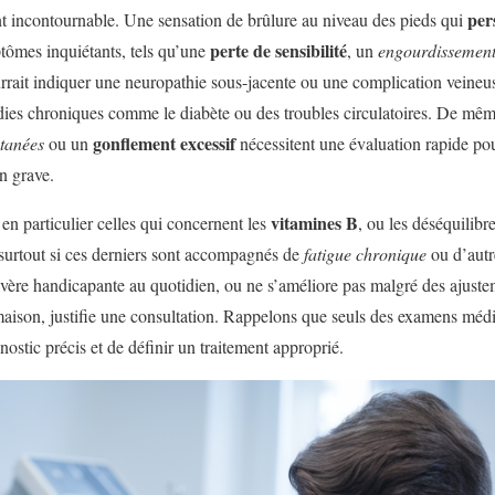
per
t incontournable. Une sensation de brûlure au niveau des pieds qui
perte de sensibilité
ômes inquiétants, tels qu’une
, un
engourdissemen
ourrait indiquer une neuropathie sous-jacente ou une complication veineus
dies chroniques comme le diabète ou des troubles circulatoires. De mê
gonflement excessif
utanées
ou un
nécessitent une évaluation rapide pou
n grave.
vitamines B
 en particulier celles qui concernent les
, ou les déséquilib
 surtout si ces derniers sont accompagnés de
fatigue chronique
ou d’autr
’avère handicapante au quotidien, ou ne s’améliore pas malgré des ajuste
maison, justifie une consultation. Rappelons que seuls des examens méd
ostic précis et de définir un traitement approprié.