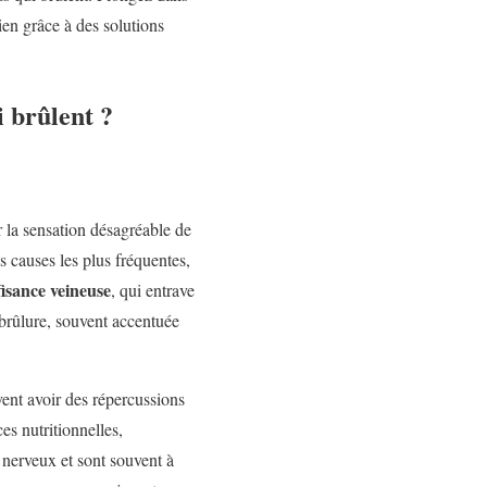
ien grâce à des solutions
i brûlent ?
 la sensation désagréable de
es causes les plus fréquentes,
fisance veineuse
, qui entrave
 brûlure, souvent accentuée
ent avoir des répercussions
es nutritionnelles,
nerveux et sont souvent à