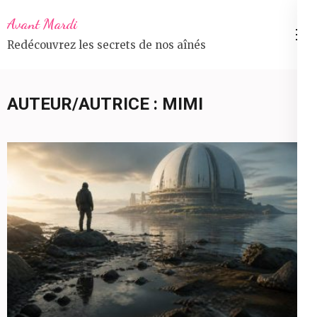
Aller
Avant Mardi
au
Redécouvrez les secrets de nos aînés
contenu
(Pressez
Entrée)
AUTEUR/AUTRICE :
MIMI