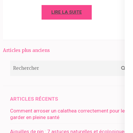
LIRE LA SUITE
Navigation
Articles plus anciens
des
RECHERCHER
articles
ARTICLES RÉCENTS
Comment arroser un calathea correctement pour le
garder en pleine santé
Aiguilles de pin : 7 astuces naturelles et écologiques