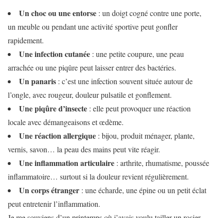
Un choc ou une entorse
: un doigt cogné contre une porte,
un meuble ou pendant une activité sportive peut gonfler
rapidement.
Une infection cutanée
: une petite coupure, une peau
arrachée ou une piqûre peut laisser entrer des bactéries.
Un panaris
: c’est une infection souvent située autour de
l’ongle, avec rougeur, douleur pulsatile et gonflement.
Une piqûre d’insecte
: elle peut provoquer une réaction
locale avec démangeaisons et œdème.
Une réaction allergique
: bijou, produit ménager, plante,
vernis, savon… la peau des mains peut vite réagir.
Une inflammation articulaire
: arthrite, rhumatisme, poussée
inflammatoire… surtout si la douleur revient régulièrement.
Un corps étranger
: une écharde, une épine ou un petit éclat
peut entretenir l’inflammation.
Je me souviens d’un printemps où j’avais voulu tailler un rosier