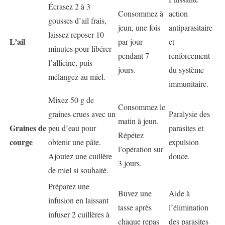
Écrasez 2 à 3
Consommez à
action
gousses d’ail frais,
jeun, une fois
antiparasitaire
laissez reposer 10
L’ail
par jour
et
minutes pour libérer
pendant 7
renforcement
l’allicine, puis
jours.
du système
mélangez au miel.
immunitaire.
Mixez 50 g de
Consommez le
graines crues avec un
Paralysie des
matin à jeun.
Graines de
peu d’eau pour
parasites et
Répétez
courge
obtenir une pâte.
expulsion
l’opération sur
Ajoutez une cuillère
douce.
3 jours.
de miel si souhaité.
Préparez une
Buvez une
Aide à
infusion en laissant
tasse après
l’élimination
infuser 2 cuillères à
chaque repas
des parasites