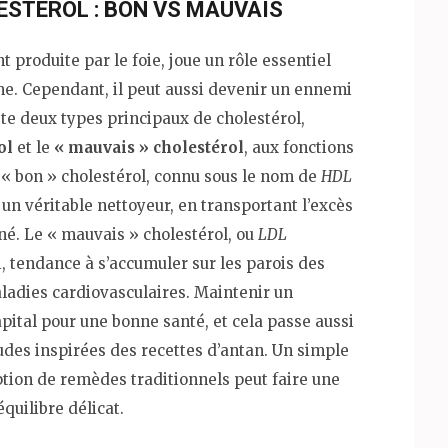
LESTÉROL : BON VS MAUVAIS
t produite par le foie, joue un rôle essentiel
e. Cependant, il peut aussi devenir un ennemi
iste deux types principaux de cholestérol,
ol
et le
« mauvais » cholestérol
, aux fonctions
e « bon » cholestérol, connu sous le nom de
HDL
un véritable nettoyeur, en transportant l’excès
iné. Le « mauvais » cholestérol, ou
LDL
ui, tendance à s’accumuler sur les parois des
aladies cardiovasculaires. Maintenir un
apital pour une bonne santé, et cela passe aussi
udes inspirées des recettes d’antan. Un simple
tion de remèdes traditionnels peut faire une
quilibre délicat.